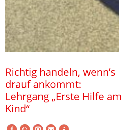
Richtig handeln, wenn’s
drauf ankommt:
Lehrgang „Erste Hilfe am
Kind“