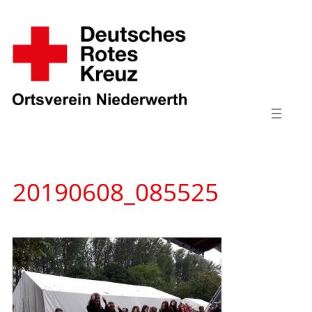
Zum
Inhalt
springen
20190608_085525