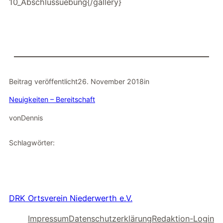
10_Abschlussuebung{/gallery}
Beitrag veröffentlicht
26. November 2018
in
Neuigkeiten – Bereitschaft
von
Dennis
Schlagwörter:
DRK Ortsverein Niederwerth e.V.
Impressum
Datenschutzerklärung
Redaktion-Login