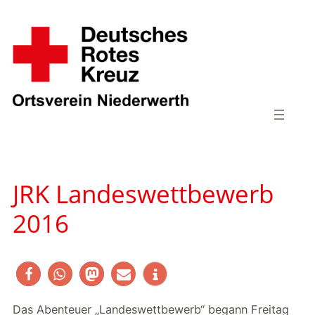
Zum
Inhalt
springen
JRK Landeswettbewerb
2016
Das Abenteuer „Landeswettbewerb“ begann Freitag