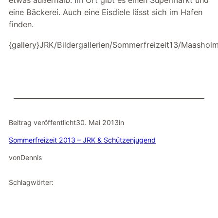
etwas außerhalb. Im Ort gibt es einen Supermarkt und
eine Bäckerei. Auch eine Eisdiele lässt sich im Hafen
finden.
{gallery}JRK/Bildergallerien/Sommerfreizeit13/Maasholm
Beitrag veröffentlicht
30. Mai 2013
in
Sommerfreizeit 2013 – JRK & Schützenjugend
von
Dennis
Schlagwörter: